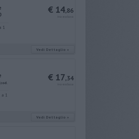
€ 14
e
,86
0
iva esclusa
a 1
Vedi Dettaglio »
€ 17
e
,34
(cod.
iva esclusa
 a 1
Vedi Dettaglio »