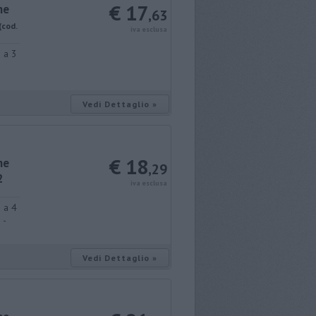
€ 17
ne
,63
(cod.
iva esclusa
 a 3
Vedi Dettaglio »
€ 18
ne
,29
2
iva esclusa
 a 4
 -
Vedi Dettaglio »