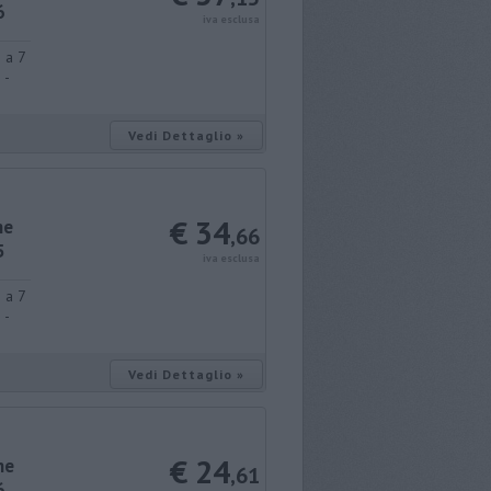
6
iva esclusa
 a 7
 -
Vedi Dettaglio »
€ 34
ne
,66
5
iva esclusa
 a 7
 -
Vedi Dettaglio »
€ 24
ne
,61
6