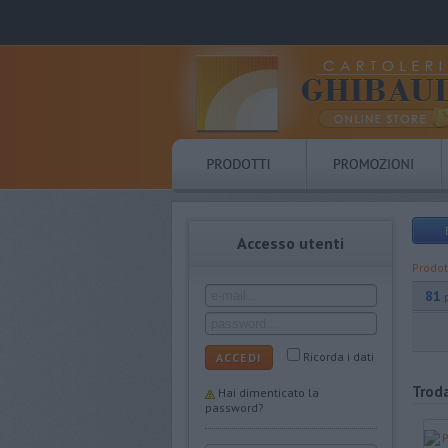
Accesso utenti
Prodot
81
Ricorda i dati
ACCEDI
Trod
Hai dimenticato la
password?