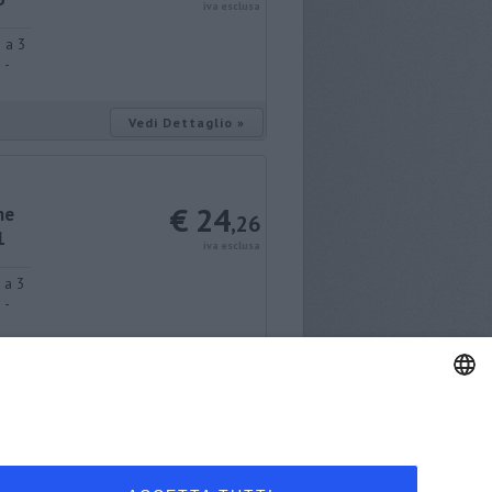
iva esclusa
 a 3
 -
Vedi Dettaglio »
€ 24
ne
,26
1
iva esclusa
 a 3
 -
Vedi Dettaglio »
Pagina 1 di 9
1
2
3
4
5
>
ENGLISH
ITALIAN