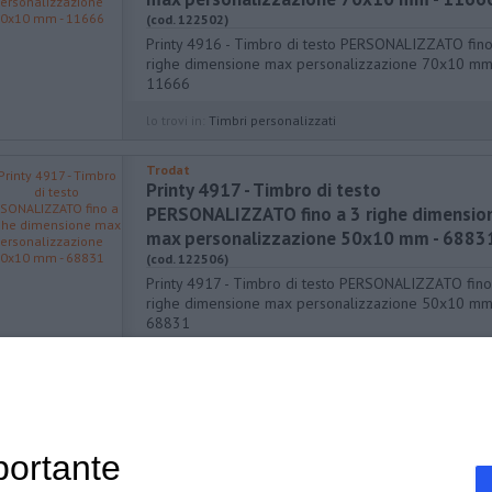
(cod. 122502)
Printy 4916 - Timbro di testo PERSONALIZZATO fino
righe dimensione max personalizzazione 70x10 mm
11666
lo trovi in:
Timbri personalizzati
Trodat
Printy 4917 - Timbro di testo
PERSONALIZZATO fino a 3 righe dimensio
max personalizzazione 50x10 mm - 6883
(cod. 122506)
Printy 4917 - Timbro di testo PERSONALIZZATO fino
righe dimensione max personalizzazione 50x10 mm
68831
lo trovi in:
Timbri personalizzati
portante