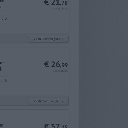
€ 21
ne
,78
3
iva esclusa
 a 5
 -
Vedi Dettaglio »
€ 26
ne
,99
4
iva esclusa
 a 6
 -
Vedi Dettaglio »
€ 37
ne
,15