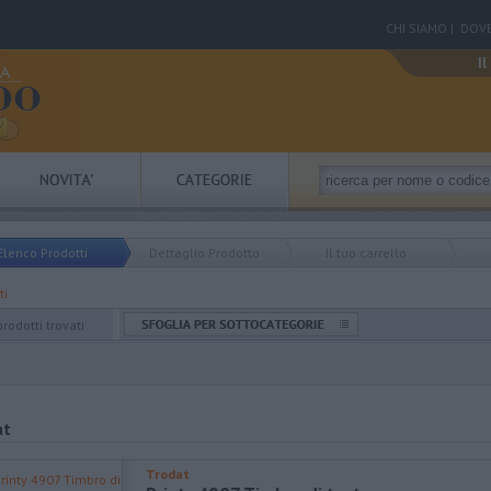
CHI SIAMO
|
DOVE
Il
Elenco Prodotti
Dettaglio Prodotto
Il tuo carrello
ti
prodotti trovati
at
Trodat