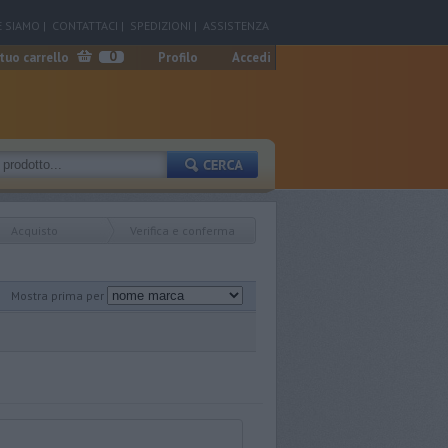
 SIAMO
|
CONTATTACI
|
SPEDIZIONI
|
ASSISTENZA
0
 tuo carrello
Profilo
Accedi
Acquisto
Verifica e conferma
Mostra prima per