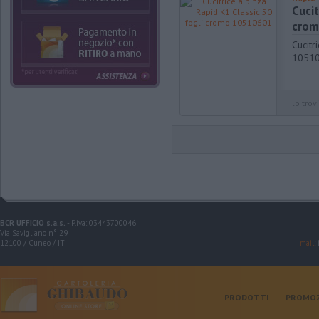
Cucit
crom
Cucitr
1051
lo trovi
BCR UFFICIO s.a.s.
- P.iva: 03443700046
Via Savigliano n° 29
12100 / Cuneo / IT
mail
:
PRODOTTI
-
PROMOZ