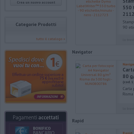
Stam
Crea un nuovo account
550 t
211
Stamp
Categorie Prodotti
90 eti
tutto il catalogo »
lo trovi
Navigator
Naviga
Cart
80 g
(cod. 
Carta 
Risma
lo trovi
Rapid
Rapid