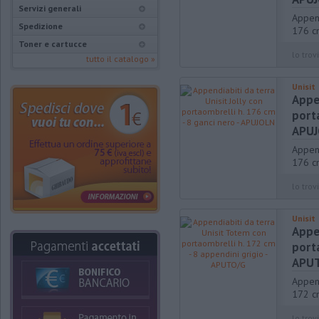
Servizi generali
Append
Spedizione
176 cm
Toner e cartucce
lo trovi
tutto il catalogo »
Unisit
Appen
porta
APU
Append
176 c
lo trovi
Unisit
Appe
porta
APU
Append
172 cm
lo trovi