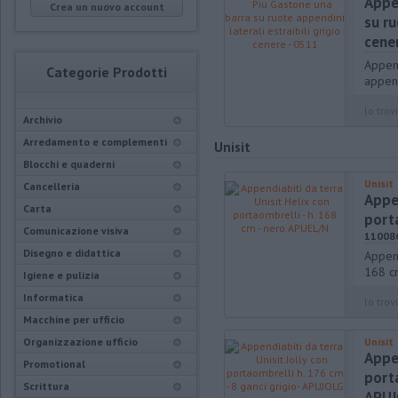
Appe
Crea un nuovo account
su ru
cene
Append
Categorie Prodotti
append
lo trovi
Archivio
Arredamento e complementi
Unisit
Blocchi e quaderni
Unisit
Cancelleria
Appen
Carta
port
Comunicazione visiva
11008
Disegno e didattica
Append
168 c
Igiene e pulizia
Informatica
lo trovi
Macchine per ufficio
Organizzazione ufficio
Unisit
Appen
Promotional
porta
Scrittura
APUJ