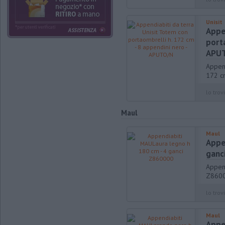
Unisit
Appe
porta
APU
Append
172 c
lo trovi
Maul
Maul
Appe
ganc
Appen
Z860
lo trovi
Maul
Appe