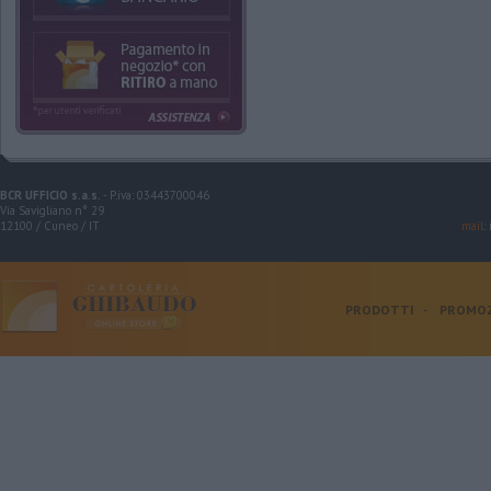
BCR UFFICIO s.a.s.
- P.iva: 03443700046
Via Savigliano n° 29
12100 / Cuneo / IT
mail
:
PRODOTTI
-
PROMOZ