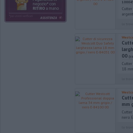
10004
Cutte
argen
lo trovi
Westc
Cutt
larg
00
(c
Cutter
18 mm
lo trovi
Westc
Cutt
mm g
Cutter
nero 
lo trovi