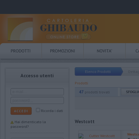
Elenco Prodotti
Dettag
Accesso utenti
Prodotti
47
prodotti trovati
Ricorda i dati
ACCEDI
Westcott
Hai dimenticato la
password?
Westc