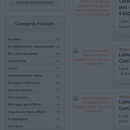
Cutt
Crea un nuovo account
mm - 
8400
Cutte
Categorie Prodotti
lama 
lo trovi
Archivio
Arredamento e complementi
Westc
Blocchi e quaderni
Lame
Conf
Cancelleria
Carta
Lame 
- E-8
Comunicazione visiva
Disegno e didattica
lo trovi
Igiene e pulizia
Westc
Informatica
Lame
Macchine per ufficio
Conf
Organizzazione ufficio
Lame 
Promotional
pezzi
Scrittura