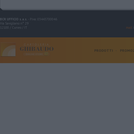
BCR UFFICIO s.a.s.
- P.iva: 03443700046
Via Savigliano n° 29
12100 / Cuneo / IT
mail
:
PRODOTTI
-
PROMOZ