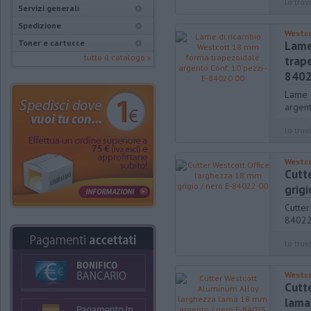
lo trovi
Servizi generali
Spedizione
Westc
Toner e cartucce
Lame
tutto il catalogo »
trape
8402
Lame 
argent
lo trovi
Westc
Cutt
grig
Cutter
84022
lo trovi
Westc
Cutt
lama