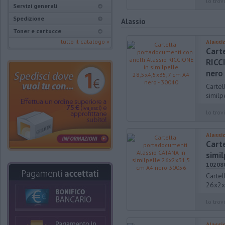
lo trovi
Servizi generali
Spedizione
Alassio
Toner e cartucce
tutto il catalogo »
Alassi
Cart
RICC
nero
Cartel
simil
lo trovi
Alassi
Cart
simi
10208
Cartel
26x2x
lo trovi
Alassi