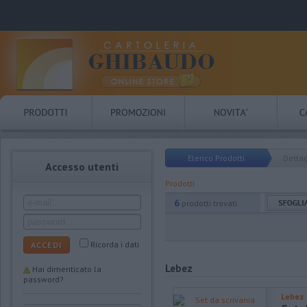
Elenco Prodotti
Dettag
Accesso utenti
Prodotti
6
prodotti trovati
Ricorda i dati
ACCEDI
Lebez
Hai dimenticato la
password?
Lebez