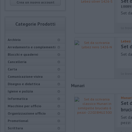
Set d
Crea un nuovo account
10089
Set da
Categorie Prodotti
lo trovi
Archivio
Lebez
Set 
Arredamento e complementi
Set d
Blocchi e quaderni
Cancelleria
Carta
lo trovi
Comunicazione visiva
Disegno e didattica
Munari
Igiene e pulizia
Munar
Informatica
Set d
Macchine per ufficio
bruc
Organizzazione ufficio
Set da
Promotional
pezzi
Scrittura