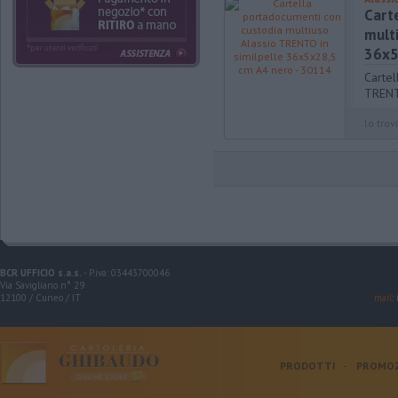
Cart
mult
36x5
Cartel
TRENT
lo trovi
BCR UFFICIO s.a.s.
- P.iva: 03443700046
Via Savigliano n° 29
12100 / Cuneo / IT
mail
:
PRODOTTI
-
PROMOZ