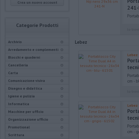
Porta
Crea un nuovo account
241-
Portab
Categorie Prodotti
lo trovi
Lebez
Archivio
Arredamento e complementi
Lebez
Blocchi e quaderni
Port
Cancelleria
tecni
Carta
Portab
Comunicazione visiva
cm - b
Disegno e didattica
lo trovi
Igiene e pulizia
Informatica
Lebez
Port
Macchine per ufficio
tecni
Organizzazione ufficio
Portab
Promotional
cm - g
Scrittura