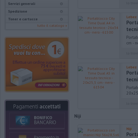
lo trovi
Servizi generali
Spedizione
Lebez
Toner e cartucce
Port
tutto il catalogo »
tecni
Portab
cm - n
lo trovi
Lebez
Port
tecni
Portab
20x25
lo trovi
Niji
Niji
Port