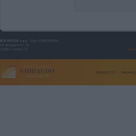
BCR UFFICIO s.a.s.
- P.iva: 03443700046
Via Savigliano n° 29
12100 / Cuneo / IT
mail
:
PRODOTTI
-
PROMOZ