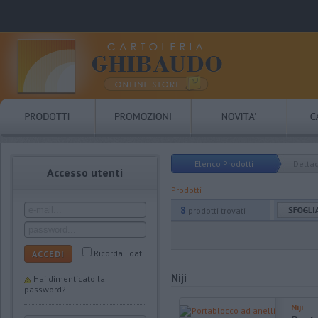
Elenco Prodotti
Dettag
Accesso utenti
Prodotti
8
prodotti trovati
Ricorda i dati
ACCEDI
Niji
Hai dimenticato la
password?
Niji