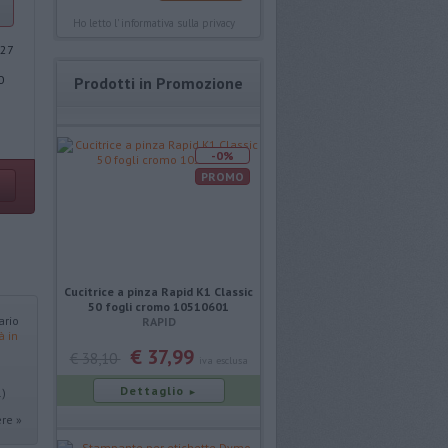
Ho letto l'
informativa sulla privacy
27
0
Prodotti in Promozione
-0%
PROMO
Cucitrice a pinza Rapid K1 Classic
50 fogli cromo 10510601
ario
RAPID
à in
€ 37,99
€ 38,10
iva esclusa
Dettaglio
.)
►
re »