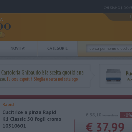
CHI SIAMO
|
DOVE
Il
Rapid
Cucitrice a pinza Rapid
€ 38,10
-0
iva esclusa
K1 Classic 50 fogli cromo
€ 37,99
10510601