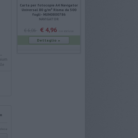
Carta per fotocopie A4 Navigator
Universal 80 g/m² Risma da 500
fogli - NUN0800786
NAVIGATOR
€ 4,96
€ 6,06
iva esclusa
Dettaglio
►
.
thium
lle
on
sclusa