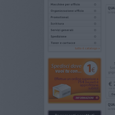
Macchine per ufficio
QUA
Organizzazione ufficio
lo tro
Promotional
Scrittura
Servizi generali
Spedizione
Toner e cartucce
tutto il catalogo »
Scr
grig
acci
€ 
iva e
De
QUA
lo tro