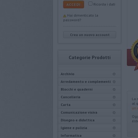
Ricorda i dati
ACCEDI
Hai dimenticato la
password?
Crea un nuovo account
Categorie Prodotti
Archivio
Arredamento e complementi
Blocchi e quaderni
Cancelleria
La 
al 
Carta
un 
Comunicazione visiva
Ogg
Disegno e didattica
est
Igiene e pulizia
Informatica