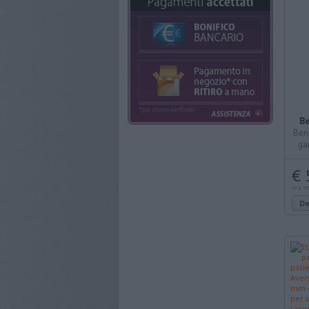
Be
Ben
ga
Pra
€ 
iva e
De