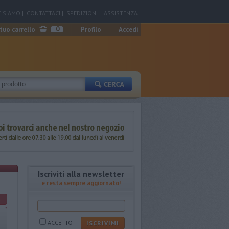
 SIAMO
|
CONTATTACI
|
SPEDIZIONI
|
ASSISTENZA
0
 tuo carrello
Profilo
Accedi
Iscriviti alla newsletter
e resta sempre aggiornato!
%
ACCETTO
ISCRIVIMI