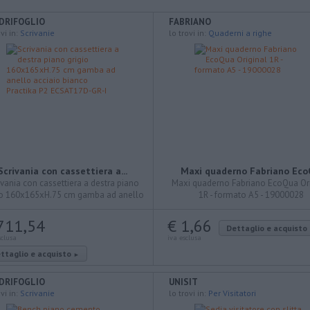
DRIFOGLIO
FABRIANO
vi in:
Scrivanie
lo trovi in:
Quaderni a righe
Scrivania con cassettiera a...
Maxi quaderno Fabriano EcoQ
ivania con cassettiera a destra piano
Maxi quaderno Fabriano EcoQua Ori
io 160x165xH.75 cm gamba ad anello
1R - formato A5 - 19000028
aio bianco Practika P2 ECSAT17D-GR-I
711,54
€ 1,66
Dettaglio e acquisto
sclusa
iva esclusa
ttaglio e acquisto
►
DRIFOGLIO
UNISIT
vi in:
Scrivanie
lo trovi in:
Per Visitatori