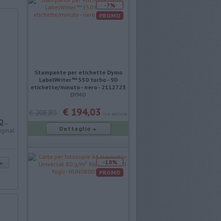
-7%
PROMO
Stampante per etichette Dymo
LabelWriter™ 550 turbo - 90
etichette/minuto - nero - 2112723
DYMO
€ 194,03
€ 208,80
iva esclusa
...
Dettaglio
ginal
►
-18%
►
PROMO