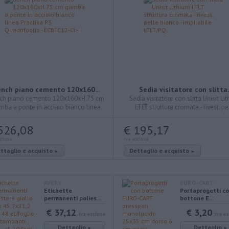
nch piano cemento 120x160...
Sedia visitatore con slitta..
ch piano cemento 120x160xH.75 cm
Sedia visitatore con slitta Unisit Li
mba a ponte in acciaio bianco linea
LTLT struttura cromata - rivest. pe
ctika P3 Quadrifoglio - ECBEC12-CL-I
bianco - impilabile LTLT/PQ
526,08
€ 195,17
sclusa
iva esclusa
ttaglio e acquisto
Dettaglio e acquisto
►
►
AVERY
EURO-CART
Etichette
Portaprogetti c
permanenti polies...
bottone E...
€ 37,12
€ 3,20
iva esclusa
iva e
Dettaglio
Dettaglio
►
►